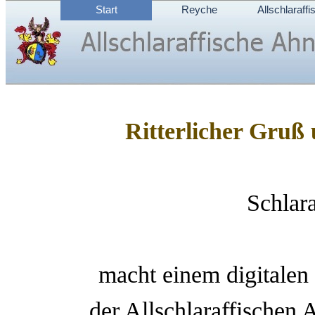
Direkt zum Seiteninhalt
Start
Reyche
Allschlaraffi
▼
Ritterlicher Gruß
Schlara
macht einem digitalen 
der Allschlaraffische